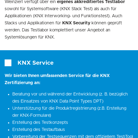
Weinzierl verfügt über ein
eigenes akkreditiertes Testlabor
sowohl für Systemsoftware (KNX Stack Test) als auch für
Applikationen (KNX Interworking- und Funktionstest). Auch
Stacks und Applikationen für
KNX Security
können geprüft
werden. Das Testlabor komplettiert unser Angebot an
Systemlösungen für KNX.
KNX Service
Wir bieten Ihnen umfassenden Service für die KNX
Zertifizierung an:
Beratung vor und während der Entwicklung (z. B. bezüglich
des Einsatzes von KNX Data Point Types DPT)
Unterstützung für die Produktregistrierung (z.B. Erstellung
der KNX-Formulare)
Erstellung des Testkonzepts
Erstellung des Testaufbaus
Vorbereitung der Testsequenzen mit dem offiziellem Test-Tool