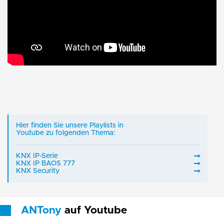
Hier
finden
Sie
unsere
Playlists in
Youtube zu folgenden Thema:
KNX IP-Serie
KNX IP BAOS 777
KNX Security
ANTony
auf Youtube