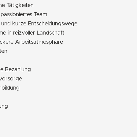
e Tätigkeiten
, passioniertes Team
n und kurze Entscheidungswege
 in reizvoller Landschaft
ockere Arbeitsatmosphäre
iten
rte Bezahlung
svorsorge
rbildung
gung