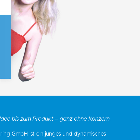
r Idee bis zum Produkt – ganz ohne Konzern.
ering GmbH ist ein junges und dynamisches