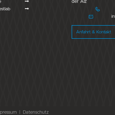
e
der Alz
stlab
in
Anfahrt & Kontakt
pressum
Datenschutz