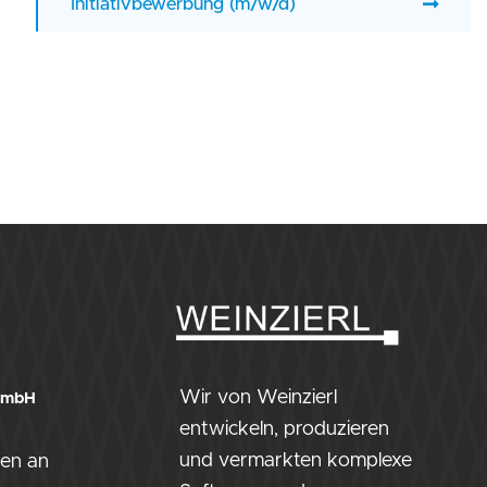
Initiativbewerbung (m/w/d)
Wir von Weinzierl
 GmbH
entwickeln, produzieren
und vermarkten komplexe
en an